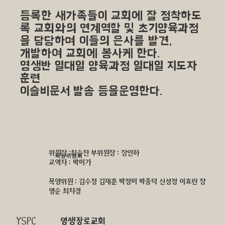
등록한 새가족들이 교회에 잘 정착하도
록 교회와의 연계역할 및 초기양육과정
을 담당하며 이들의 은사를 발견,
개발하여 교회에 봉사케 한다.
영생반 일대일 양육과정 일대일 지도자
훈련
이슬비문서 발송 등을운영한다.
위원장 :최승찬 부위원장 : 장인하
목양위원회
교역자 : 박미가
​목양위원 : 김수정 김재훈 박정미 박종덕 신성정 이효란 장
영순 최차경
YSPC
영생장로교회