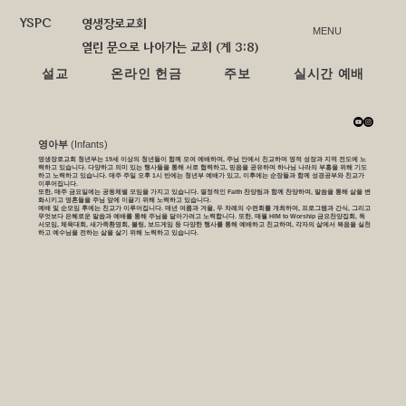
YSPC
영생장로교회
MENU
열린 문으로 나아가는 교회 (계 3:8)
설교
온라인 헌금
주보
실시간 예배
​영아부
(Infants)​
영생장로교회 청년부는 19세 이상의 청년들이 함께 모여 예배하며, 주님 안에서 친교하며 영적 성장과 지역 전도에 노
력하고 있습니다. 다양하고 의미 있는 행사들을 통해 서로 협력하고, 믿음을 공유하며 하나님 나라의 부흥을 위해 기도
하고 노력하고 있습니다. 매주 주일 오후 1시 반에는 청년부 예배가 있고, 이후에는 순장들과 함께 성경공부와 친교가
이루어집니다.
또한, 매주 금요일에는 공동체별 모임을 가지고 있습니다. 열정적인 Faith 찬양팀과 함께 찬양하며, 말씀을 통해 삶을 변
화시키고 영혼들을 주님 앞에 이끌기 위해 노력하고 있습니다.
예배 및 순모임 후에는 친교가 이루어집니다. 매년 여름과 겨울, 두 차례의 수련회를 개최하며, 프로그램과 간식, 그리고
무엇보다 은혜로운 말씀과 예배를 통해 주님을 닮아가려고 노력합니다. 또한, 매월 HIM to Worship 금요찬양집회, 독
서모임, 체육대회, 새가족환영회, 볼링, 보드게임 등 다양한 행사를 통해 예배하고 친교하며, 각자의 삶에서 복음을 실천
하고 예수님을 전하는 삶을 살기 위해 노력하고 있습니다.