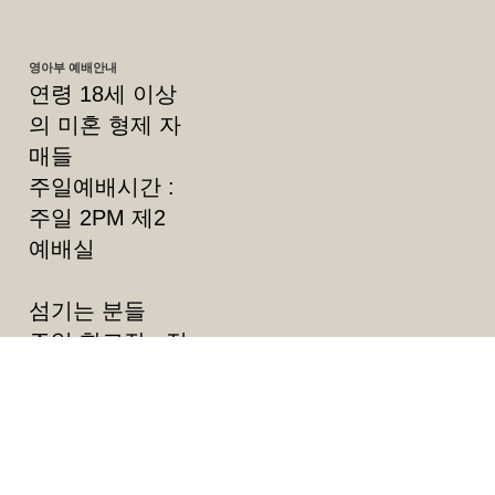
영아부 예배안내
연령 18세 이상
의 미혼 형제 자
매들
주일예배시간 :
주일 2PM 제2
예배실
섬기는 분들
주일 학교장 : 정
승환목사
지도 교역자 : 정
위로 목사
​부장 : 안형철 집