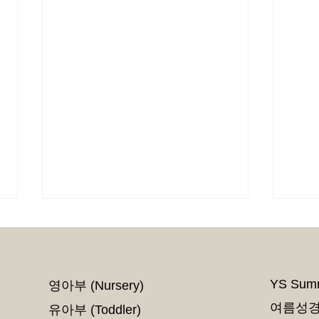
YS Summ
영아부 (Nursery)
서진 
여름성경학
유아부 (Toddler)