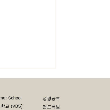
er School
성경공부
선교사님 (일본)
교 (VBS)
전도폭발