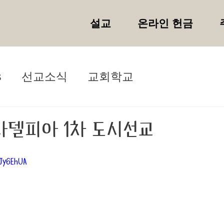
설교
온라인 헌금
s
선교소식
교회학교
필라델피아 1차 도시선교
Jy6EhUA