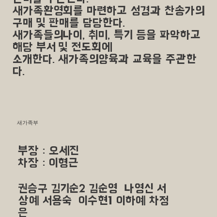
새가족환영회를 마련하고 성경과 찬송가의
구매 및 판매를 담당한다.
새가족들의나이, 취미, 특기 등을 파악하고
해당 부서 및 전도회에
소개한다. 새가족의양육과 교육을 주관한
다.
​새가족부
부장 : 오세진
​차장 : 이형근
권승구 김기순2 김순영 나영신 서
상예 서용숙 이수현1 이하예 차정
은