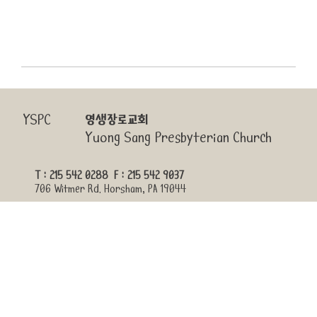
YSPC
영생장로교회
Yuong Sang Presbyterian Church
T : 215 542 0288 F : 215 542 9037
706 Witmer Rd. Horsham, PA 19044