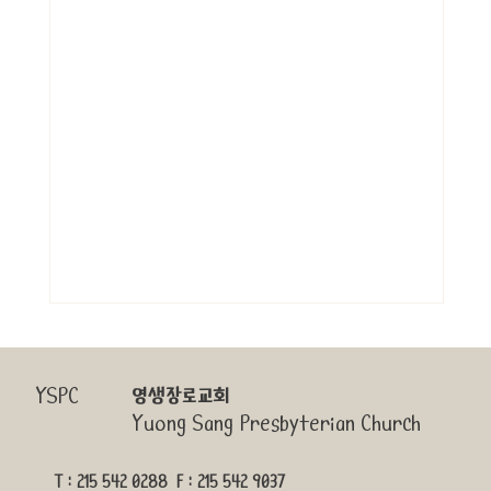
YSPC
영생장로교회
Yuong Sang Presbyterian Church
T : 215 542 0288 F : 215 542 9037