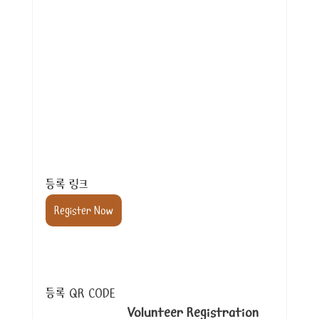
등록 링크
Register Now
등록 QR CODE                                            
Volunteer Registration