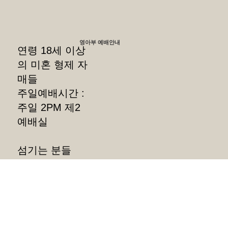
영아부 예배안내
연령 18세 이상
의 미혼 형제 자
매들
주일예배시간 :
주일 2PM 제2
예배실
섬기는 분들
주일 학교장 :
정승환목사
지도 교역자 :
정위로 목사
​부장 : 안형철