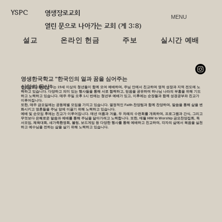
YSPC
영생장로교회
MENU
열린 문으로 나아가는 교회 (계 3:8)
설교
온라인 헌금
주보
실시간 예배
​영생한국학교 "한국인의 얼과 꿈을 심어주는
신앙의 동산"
영생장로교회 청년부는 19세 이상의 청년들이 함께 모여 예배하며, 주님 안에서 친교하며 영적 성장과 지역 전도에 노
력하고 있습니다. 다양하고 의미 있는 행사들을 통해 서로 협력하고, 믿음을 공유하며 하나님 나라의 부흥을 위해 기도
하고 노력하고 있습니다. 매주 주일 오후 1시 반에는 청년부 예배가 있고, 이후에는 순장들과 함께 성경공부와 친교가
이루어집니다.
또한, 매주 금요일에는 공동체별 모임을 가지고 있습니다. 열정적인 Faith 찬양팀과 함께 찬양하며, 말씀을 통해 삶을 변
화시키고 영혼들을 주님 앞에 이끌기 위해 노력하고 있습니다.
예배 및 순모임 후에는 친교가 이루어집니다. 매년 여름과 겨울, 두 차례의 수련회를 개최하며, 프로그램과 간식, 그리고
무엇보다 은혜로운 말씀과 예배를 통해 주님을 닮아가려고 노력합니다. 또한, 매월 HIM to Worship 금요찬양집회, 독
서모임, 체육대회, 새가족환영회, 볼링, 보드게임 등 다양한 행사를 통해 예배하고 친교하며, 각자의 삶에서 복음을 실천
하고 예수님을 전하는 삶을 살기 위해 노력하고 있습니다.